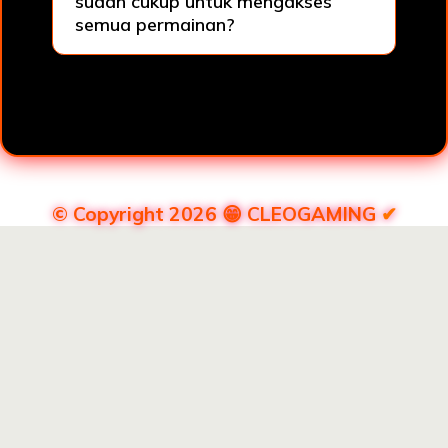
sudah cukup untuk mengakses
semua permainan?
© Copyright 2026 😁
CLEOGAMING
✔