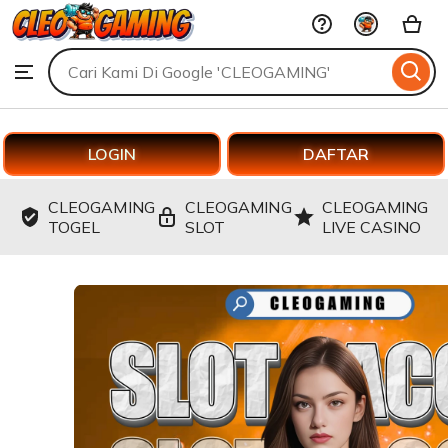
CLEOGAMING
Skip
to
Search
Browse
ontent
for
items
or
shops
LOGIN
DAFTAR
CLEOGAMING
CLEOGAMING
CLEOGAMING
TOGEL
SLOT
LIVE CASINO