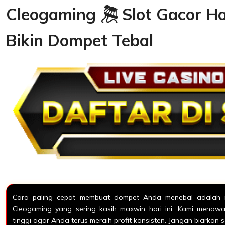
Cleogaming 🎘 Slot Gacor Har
Bikin Dompet Tebal
Cara paling cepat membuat dompet Anda menebal adalah ru
Cleogaming yang sering kasih maxwin hari ini. Kami mena
tinggi agar Anda terus meraih profit konsisten. Jangan biarkan 